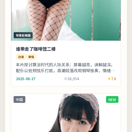
导演剪辑版
谁带走了咖啡馆二楼
动漫
爱情
本片探讨算法时代的人际关系：屏幕越亮，误解越深。
配乐以低频弦乐打底，高潮段落改用钢琴独奏，情绪克
制而有后劲。友情提示：部分镜头闪烁较快，光敏人
2025-08-27
30,954
7.0
群...
中国
NEW