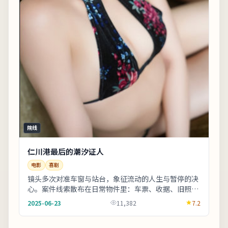
院线
仁川港最后的潮汐证人
电影
喜剧
镜头多次对准车窗与站台，象征流动的人生与暂停的决
心。案件线索散布在日常物件里：车票、收据、旧照片
皆可能成为钥匙。片尾字幕包含幕后花絮名单，影迷
2025-06-23
11,382
7.2
可...