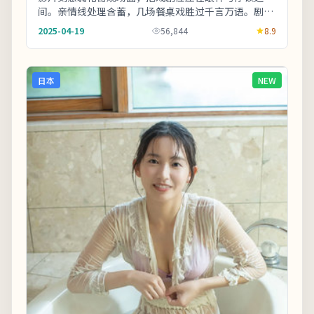
间。亲情线处理含蓄，几场餐桌戏胜过千言万语。剧情
信息与人物关系可在二刷时解锁更多前后呼应。《北海
2025-04-19
56,844
8.9
道...
日本
NEW