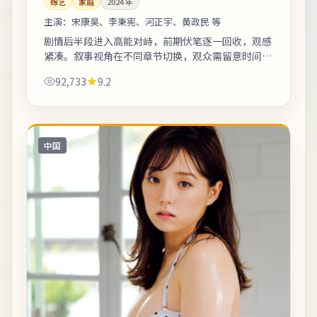
综艺
家庭
2024
年
主演：
宋康昊、李秉宪、河正宇、黄政民 等
剧情后半段进入高能对峙，前期伏笔逐一回收，观感
紧凑。叙事视角在不同章节切换，观众需留意时间标
注以免迷路。友情提示：部分镜头闪烁较快，光敏人
92,733
9.2
群请酌情观看。《名古屋十二月的母亲的菜...
中国