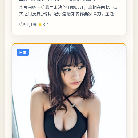
本片围绕一桩悬而未决的旧案展开，真相在回忆与现
实之间反复折射。配乐邀请知名作曲家操刀，主题曲
副歌与剧情高潮同步上扬。片尾字幕包含幕后花絮名
91,196
8.7
单，影迷可向幕后岗位致敬。《善意绑架—...
日本