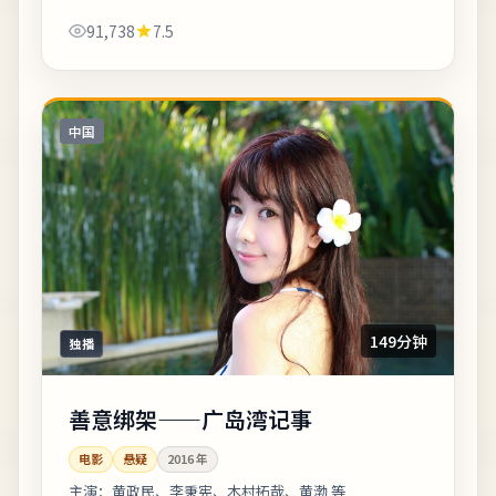
成性格蜕变。整体来看，这是一部类型元素清晰、人
91,738
7.5
物动机可信的作品，值得安静看完。《北海道...
中国
149分钟
独播
善意绑架——广岛湾记事
电影
悬疑
2016
年
主演：
黄政民、李秉宪、木村拓哉、黄渤 等