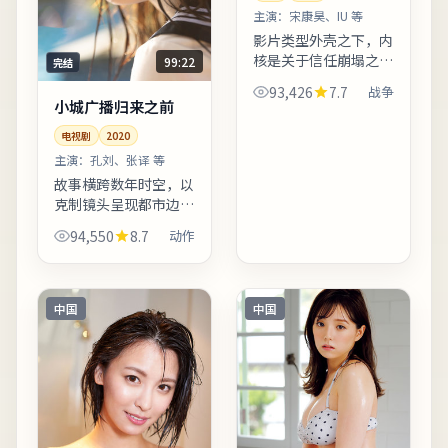
主演：
宋康昊、IU 等
影片类型外壳之下，内
核是关于信任崩塌之后
99:22
完结
如何重建日常秩序。反
93,426
7.7
战争
派并非脸谱化恶人，动
小城广播归来之前
机交代完整，使冲突更
电视剧
2020
具现实刺痛感。整体来
看，这是一部类型元素
主演：
孔刘、张译 等
清晰...
故事横跨数年时空，以
克制镜头呈现都市边缘
群体的生存缝隙。摄影
94,550
8.7
动作
团队在冷暖色调切换上
做足功课，城市霓虹与
陋巷昏灯对比鲜明。影
片中出现的地标多为实
中国
中国
景拍...