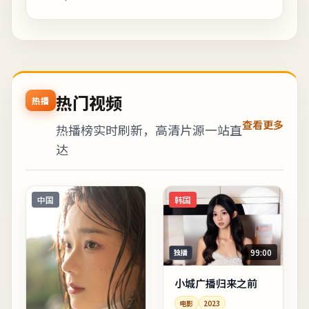
热门视频
热播
查看更多
热播榜实时刷新，高清片源一站直
达
中国
韩国
99:00
独播
小城广播归来之前
电影
2023