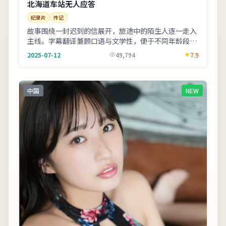
北海道车站无人应答
纪录片
传记
故事围绕一封迟到的信展开，旅途中的陌生人逐一走入
主线。字幕翻译兼顾口语与文学性，便于不同年龄段观
众理解。整体来看，这是一部类型元素清晰、人物动
2025-07-12
49,794
7.9
机...
中国
NEW