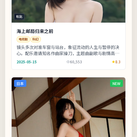
杜比
海上邮局归来之前
电视剧
科幻
镜头多次对准车窗与站台，象征流动的人生与暂停的决
心。配乐邀请知名作曲家操刀，主题曲副歌与剧情高潮
同步上扬。适合喜欢细腻叙事与现实质感的观众；若
2025-05-15
60,553
8.3
追...
日本
NEW