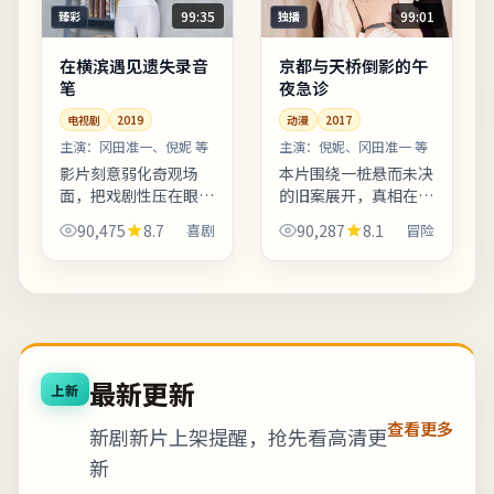
99:35
99:01
臻彩
独播
在横滨遇见遗失录音
京都与天桥倒影的午
笔
夜急诊
电视剧
2019
动漫
2017
主演：
冈田准一、倪妮 等
主演：
倪妮、冈田准一 等
影片刻意弱化奇观场
本片围绕一桩悬而未决
面，把戏剧性压在眼神
的旧案展开，真相在回
与停顿之间。台词较少
忆与现实之间反复折
90,475
8.7
喜剧
90,287
8.1
冒险
堆砌口号，更多用具体
射。影像质感接近胶片
生活细节支撑价值观冲
颗粒感，画面颗粒与雨
突。适合喜欢细腻叙事
景结合氛围出众。友情
与现实质感的观众；若
提示：部分镜头闪烁较
追求纯...
快，光...
最新更新
上新
查看更多
新剧新片上架提醒，抢先看高清更
新