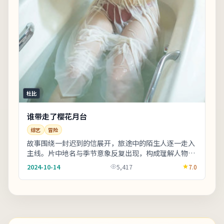
杜比
谁带走了樱花月台
综艺
冒险
故事围绕一封迟到的信展开，旅途中的陌生人逐一走入
主线。片中地名与季节意象反复出现，构成理解人物动
机的重要线索。整体来看，这是一部类型元素清晰、
2024-10-14
5,417
7.0
人...