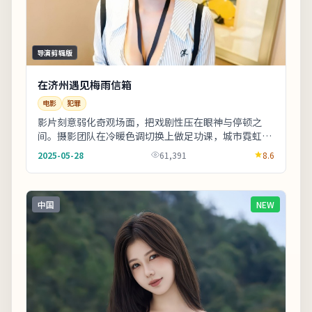
导演剪辑版
在济州遇见梅雨信箱
电影
犯罪
影片刻意弱化奇观场面，把戏剧性压在眼神与停顿之
间。摄影团队在冷暖色调切换上做足功课，城市霓虹与
陋巷昏灯对比鲜明。若你对东亚都市题材感兴趣，本片
2025-05-28
61,391
8.6
的...
中国
NEW