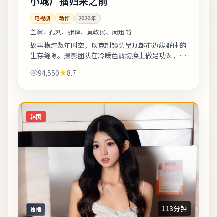
小城广播归来之前
电视剧
动作
2020
年
主演：
孔刘、张译、黄政民、周迅 等
故事横跨数年时空，以克制镜头呈现都市边缘群体的
生存缝隙。摄影团队在冷暖色调切换上做足功课，城
市霓虹与陋巷昏灯对比鲜明。影片中出现的地标多为
94,550
8.7
实景拍摄，旅行爱好者可按图索骥打卡。《...
韩国
113分钟
独播