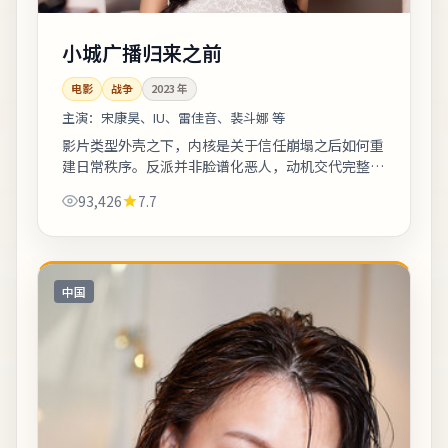
小城广播归来之前
电影
战争
2023
年
主演：
宋康昊、IU、雷佳音、裴斗娜 等
影片类型外壳之下，内核是关于信任崩塌之后如何重
建日常秩序。反派并非脸谱化恶人，动机交代完整，
使冲突更具现实刺痛感。整体来看，这是一部类型元
93,426
7.7
素清晰、人物动机可信的作品，值得安静看...
中国