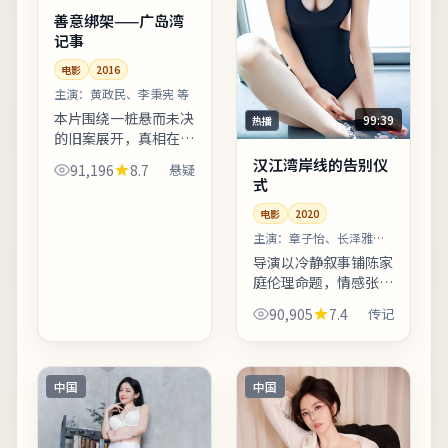
善意绑架——广岛湾
记事
电影
2016
主演：
黄政民、李秉宪 等
本片围绕一桩悬而未决
99:39
热播
的旧案展开，真相在回
忆与现实之间反复折
汉江湾岸线的告别仪
91,196
8.7
悬疑
射。配乐邀请知名作曲
式
家操刀，主题曲副歌与
电影
2020
剧情高潮同步上扬。片
尾字幕包含幕后花絮名
主演：
章子怡、长泽雅美
等
单，影...
导演以冷静叙事铺陈家
庭伦理命题，情感张力
在细节对白中缓慢升
90,905
7.4
传记
温。反派并非脸谱化恶
人，动机交代完整，使
冲突更具现实刺痛感。
整体来看，这是一部类
中国
中国
型元素...