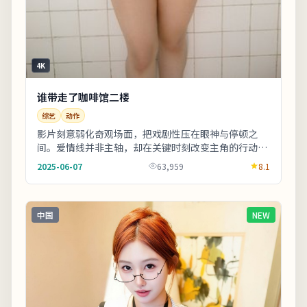
4K
谁带走了咖啡馆二楼
综艺
动作
影片刻意弱化奇观场面，把戏剧性压在眼神与停顿之
间。爱情线并非主轴，却在关键时刻改变主角的行动轨
迹。友情提示：部分镜头闪烁较快，光敏人群请酌情观
2025-06-07
63,959
8.1
看...
中国
NEW