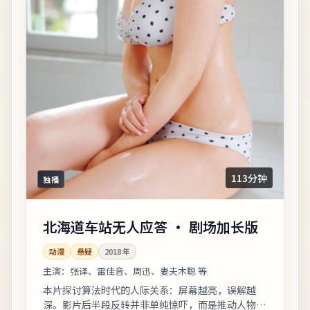
113分钟
独播
北海道车站无人应答 · 剧场加长版
动漫
悬疑
2018
年
主演：
张译、雷佳音、周迅、妻夫木聪 等
本片探讨算法时代的人际关系：屏幕越亮，误解越
深。影片后半段反转并非单纯惊吓，而是推动人物完