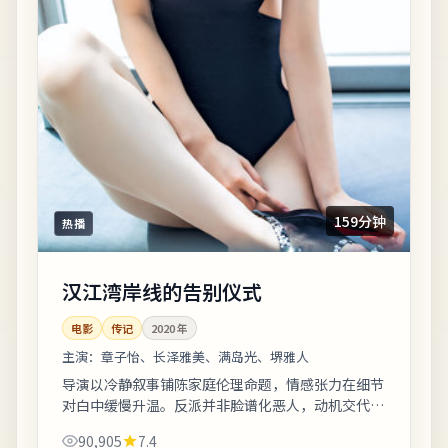
159分钟
热播
汉江湾岸线的告别仪式
电影
传记
2020
年
主演：
章子怡、长泽雅美、满岛光、堺雅人
导演以冷静叙事铺陈家庭伦理命题，情感张力在细节
对白中缓慢升温。反派并非脸谱化恶人，动机交代完
整，使冲突更具现实刺痛感。整体来看，这是一部类
90,905
7.4
型元素清晰、人物动机可信的作品，值得安...