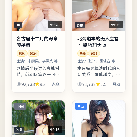
99:28
99:29
4K
独播
名古屋十二月的母亲
北海道车站无人应答
的菜谱
· 剧场加长版
综艺
2024
动漫
2018
主演：
宋康昊、李秉宪 等
主演：
张译、雷佳音 等
剧情后半段进入高能对
本片探讨算法时代的人
峙，前期伏笔逐一回
际关系：屏幕越亮，误
收，观感紧凑。叙事视
解越深。影片后半段反
92,733
9.2
家庭
91,738
7.5
悬疑
角在不同章节切换，观
转并非单纯惊吓，而是
众需留意时间标注以免
推动人物完成性格蜕
迷路。友情提示：部分
变。整体来看，这是一
镜头闪烁较快，光敏人
部类型元素清晰、人物
中国
日本
群请酌...
动机可...
99:16
独播